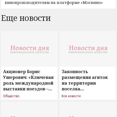
кинопроизводителям на платформе «Москино»
Еще новости
Акционер Борис
Законность
Ушерович: «Ключевая
размещения агиток
роль международной
на территории
выставки поездов –
поселка
поиск ответов на
Новосергиевка
Общество
Все новости
вызовы времени»
остается под
сомнением