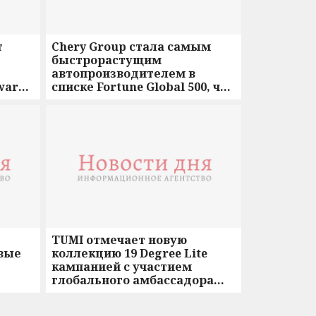
т
Chery Group стала самым
быстрорастущим
автопроизводителем в
Awards
списке Fortune Global 500, что
значительно ускоряет
глобальный рост бренда
LEPAS
TUMI отмечает новую
вые
коллекцию 19 Degree Lite
кампанией с участием
глобального амбассадора
е
бренда Ландо Норриса в
2025
главной роли