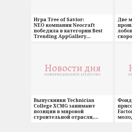
Игра Tree of Savior:
Две 
NEO компании Neocraft
прош
победила в категории Best
лобов
Trending AppGallery
скоро
Game конкурса Mobile Game
Awards 2025
Выпускники Technician
Фонд 
College XCMG занимают
присо
позиции в мировой
Facto
строительной отрасли,
моло
становясь первопроходцами
твор
международного конвейера