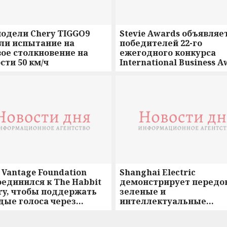
модели Chery TIGGO9
Stevie Awards объявляе
ли испытание на
победителей 22-го
ое столкновение на
ежегодного конкурса
сти 50 км/ч
International Business 
со всего мира
Vantage Foundation
Shanghai Electric
единился к The Habbit
демонстрирует передо
ry, чтобы поддержать
зеленые и
дые голоса через
интеллектуальные
ческую уверенность
технологии на выставк
Carbon Neutrality Expo 