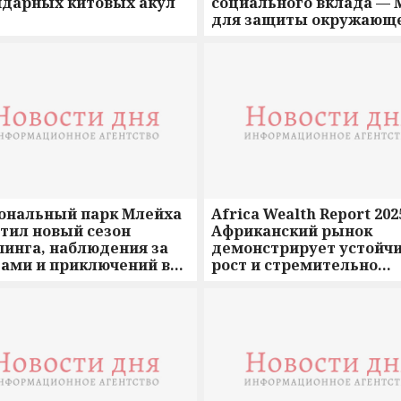
ндарных китовых акул
социального вклада — 
для защиты окружающ
среды и социального
воздействия
ональный парк Млейха
Africa Wealth Report 202
тил новый сезон
Африканский рынок
пинга, наблюдения за
демонстрирует устойч
дами и приключений в
рост и стремительно
ыне с несколькими
развивает новые цент
сными событиями в 2026
частного капитала