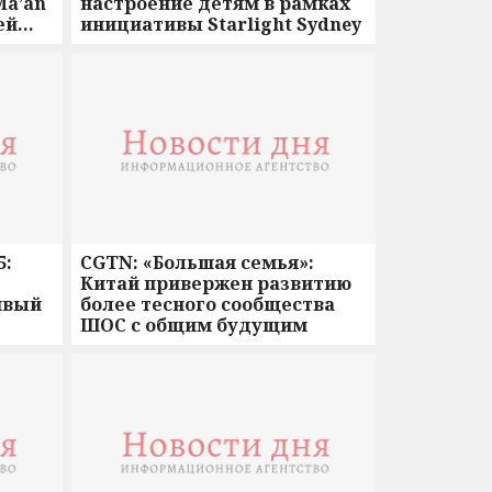
Ma’an
настроение детям в рамках
ей
инициативы Starlight Sydney
5:
CGTN: «Большая семья»:
Китай привержен развитию
ивый
более тесного сообщества
ШОС с общим будущим
ры