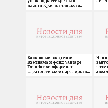
убежищ рассекретили
леге
власти Красноглинского
района
Банковская академия
Наци
Вьетнама и фонд Vantage
запус
Foundation оформили
глэм
стратегическое партнерство
звез
для развития финансового
пуст
образования
небе
г.