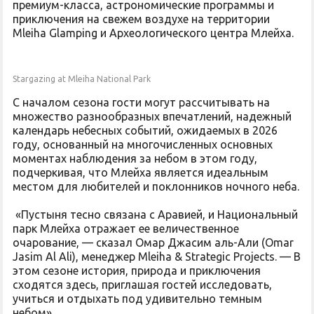
премиум-класса, астрономические программы и
приключения на свежем воздухе на территории
Mleiha Glamping и Археологического центра Млейха.
Stargazing at Mleiha National Park
С началом сезона гости могут рассчитывать на
множество разнообразных впечатлений, надежный
календарь небесных событий, ожидаемых в 2026
году, основанный на многочисленных основных
моментах наблюдения за небом в этом году,
подчеркивая, что Млейха является идеальным
местом для любителей и поклонников ночного неба.
«Пустыня тесно связана с Аравией, и Национальный
парк Млейха отражает ее величественное
очарование, — сказал Омар Джасим аль-Али (Omar
Jasim Al Ali), менеджер Mleiha & Strategic Projects. — В
этом сезоне история, природа и приключения
сходятся здесь, приглашая гостей исследовать,
учиться и отдыхать под удивительно темным
небом».