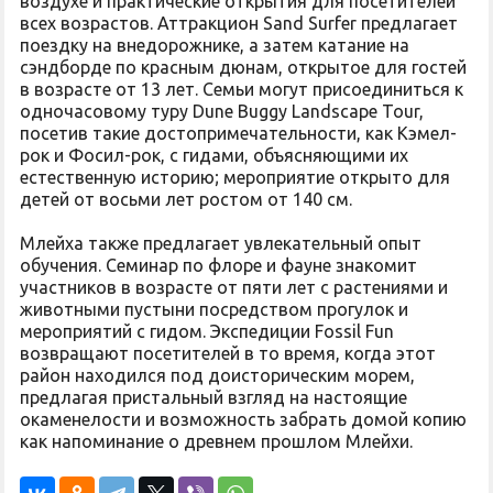
воздухе и практические открытия для посетителей
всех возрастов. Аттракцион Sand Surfer предлагает
поездку на внедорожнике, а затем катание на
сэндборде по красным дюнам, открытое для гостей
в возрасте от 13 лет. Семьи могут присоединиться к
одночасовому туру Dune Buggy Landscape Tour,
посетив такие достопримечательности, как Кэмел-
рок и Фосил-рок, с гидами, объясняющими их
естественную историю; мероприятие открыто для
детей от восьми лет ростом от 140 см.
Млейха также предлагает увлекательный опыт
обучения. Семинар по флоре и фауне знакомит
участников в возрасте от пяти лет с растениями и
животными пустыни посредством прогулок и
мероприятий с гидом. Экспедиции Fossil Fun
возвращают посетителей в то время, когда этот
район находился под доисторическим морем,
предлагая пристальный взгляд на настоящие
окаменелости и возможность забрать домой копию
как напоминание о древнем прошлом Млейхи.