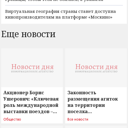
Виртуальная география страны станет доступна
кинопроизводителям на платформе «Москино»
Еще новости
Акционер Борис
Законность
Ушерович: «Ключевая
размещения агиток
роль международной
на территории
выставки поездов –
поселка
поиск ответов на
Новосергиевка
Общество
Все новости
вызовы времени»
остается под