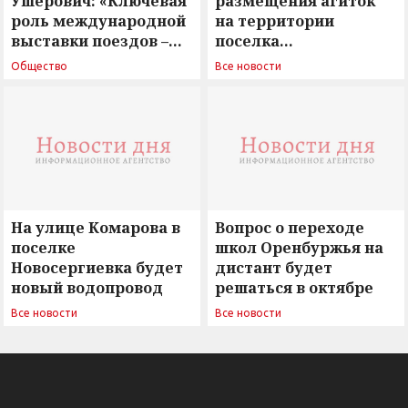
Ушерович: «Ключевая
размещения агиток
роль международной
на территории
выставки поездов –
поселка
поиск ответов на
Новосергиевка
Общество
Все новости
вызовы времени»
остается под
сомнением
На улице Комарова в
Вопрос о переходе
поселке
школ Оренбуржья на
Новосергиевка будет
дистант будет
новый водопровод
решаться в октябре
Все новости
Все новости