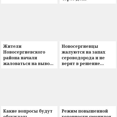
Жители
Новосергиевцы
Новосергиевского
жалуются на запах
района начали
сероводорода и не
жаловаться на вывоз
верят в решение
мусора
проблемы
Какие вопросы будут
Режим повышенной
обсуждать
готовности сменился