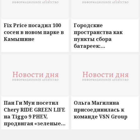
Fix Price посадил 100
Городские
сосен в новом парке в
пространства как
Камышине
пункты сбора
батареек:
экоинициатива от
«Перспективы Групп»
Пан Ги Мун посетил
Ольга Магилина
Chery RIDE GREEN LIFE
присоединилась к
на Tiggo 9 PHEV,
команде VSN Group
продвигая «зеленые
путешествия»