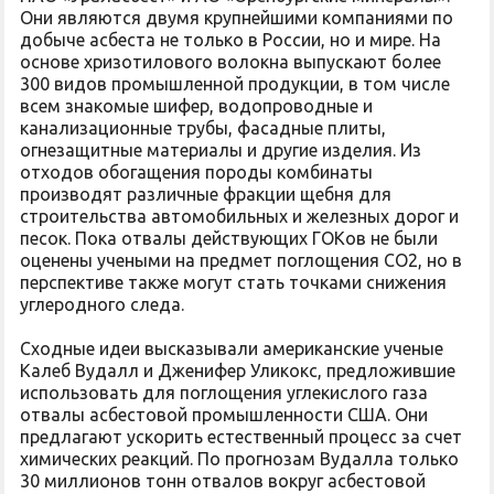
Они являются двумя крупнейшими компаниями по
добыче асбеста не только в России, но и мире. На
основе хризотилового волокна выпускают более
300 видов промышленной продукции, в том числе
всем знакомые шифер, водопроводные и
канализационные трубы, фасадные плиты,
огнезащитные материалы и другие изделия. Из
отходов обогащения породы комбинаты
производят различные фракции щебня для
строительства автомобильных и железных дорог и
песок. Пока отвалы действующих ГОКов не были
оценены учеными на предмет поглощения СО2, но в
перспективе также могут стать точками снижения
углеродного следа.
Сходные идеи высказывали американские ученые
Калеб Вудалл и Дженифер Уликокс, предложившие
использовать для поглощения углекислого газа
отвалы асбестовой промышленности США. Они
предлагают ускорить естественный процесс за счет
химических реакций. По прогнозам Вудалла только
30 миллионов тонн отвалов вокруг асбестовой