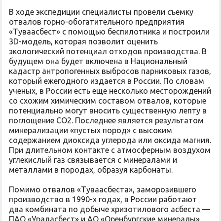
В ходе экспедиции специалисты провели съемку
отвалов горно-обогатительного предприятия
«Туваасбест» с помощью беспилотника и построили
3D-модель, которая позволит оценить
экологический потенциал отходов производства. В
будущем она будет включена в Национальный
кадастр антропогенных выбросов парниковых газов,
который ежегодного издается в России. По словам
ученых, в России есть еще несколько месторождений
со схожим химическим составом отвалов, которые
потенциально могут вносить существенную лепту в
поглощение СО2. Последнее является результатом
минерализации «пустых пород» с высоким
содержанием диоксида углерода или оксида магния.
При длительном контакте с атмосферным воздухом
углекислый газ связывается с минералами и
металлами в породах, образуя карбонаты.
Помимо отвалов «Туваасбеста», заморозившего
производство в 1990-х годах, в России работают
два комбината по добыче хризотилового асбеста —
ПАО «Ураласбест» и АО «Оренбургские минералы».