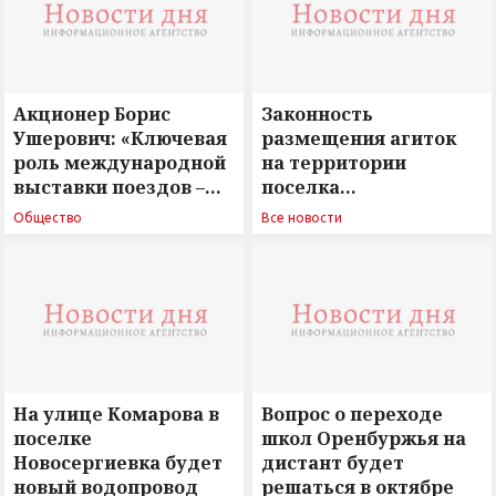
Акционер Борис
Законность
Ушерович: «Ключевая
размещения агиток
роль международной
на территории
выставки поездов –
поселка
поиск ответов на
Новосергиевка
Общество
Все новости
вызовы времени»
остается под
сомнением
На улице Комарова в
Вопрос о переходе
поселке
школ Оренбуржья на
Новосергиевка будет
дистант будет
новый водопровод
решаться в октябре