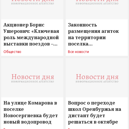
Акционер Борис
Законность
Ушерович: «Ключевая
размещения агиток
роль международной
на территории
выставки поездов –
поселка
поиск ответов на
Новосергиевка
Общество
Все новости
вызовы времени»
остается под
сомнением
На улице Комарова в
Вопрос о переходе
поселке
школ Оренбуржья на
Новосергиевка будет
дистант будет
новый водопровод
решаться в октябре