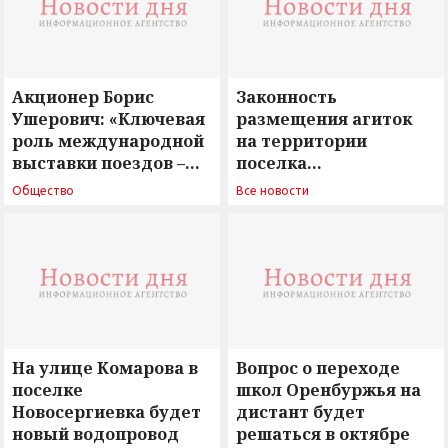
Акционер Борис
Законность
Ушерович: «Ключевая
размещения агиток
роль международной
на территории
выставки поездов –
поселка
поиск ответов на
Новосергиевка
Общество
Все новости
вызовы времени»
остается под
сомнением
На улице Комарова в
Вопрос о переходе
поселке
школ Оренбуржья на
Новосергиевка будет
дистант будет
новый водопровод
решаться в октябре