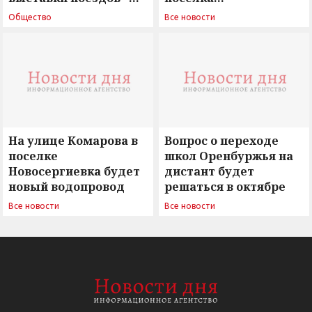
поиск ответов на
Новосергиевка
Общество
Все новости
вызовы времени»
остается под
сомнением
На улице Комарова в
Вопрос о переходе
поселке
школ Оренбуржья на
Новосергиевка будет
дистант будет
новый водопровод
решаться в октябре
Все новости
Все новости