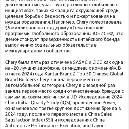
деятельностью, участвуя в различных глобальных
инициативах, таких как защита окружающей среды,
целевая борьба с бедностью и пожертвования на
нужды образования. Например, Chery пожертвовала
$6 миллионов на поддержку «Тематической
программы глобального образования» ЮНИСЕФ, что
демонстрирует приверженность китайского бренда
выполнению социальных обязательств в
международном сообществе.
Chery была пять раз отмечена SASAC и CICG как одна
из «20 лучших зарубежных имиджевых компаний». В
отчете 2024 года Kantar BrandZ Top 50 Chinese Global
Brand Builders Chery заняла первое место в
автомобильной категории. Chery в очередной раз
заняла первое место среди отечественных брендов с
самым высоким рейтингом в J.D. Исследование 2024
China Initial Quality Study (IQS), проведенное Power,
ознаменовало третье крупное достижение бренда в
2024 году, после его первого места в China Sales
Satisfaction Index (SSI) и исследованиях China
Automotive Performance, Execution, and Layout