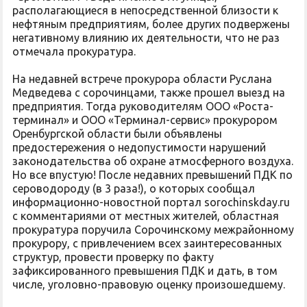
располагающиеся в непосредственной близости к
нефтяным предприятиям, более других подвержены
негативному влиянию их деятельности, что не раз
отмечала прокуратура.
На недавней встрече прокурора области Руслана
Медведева с сорочинцами, также прошел выезд на
предприятия. Тогда руководителям ООО «Роста-
терминал» и ООО «Терминал-сервис» прокурором
Оренбургской области были объявлены
предостережения о недопустимости нарушений
законодательства об охране атмосферного воздуха.
Но все впустую! После недавних превышений ПДК по
сероводороду (в 3 раза!), о которых сообщал
информационно-новостной портал sorochinskday.ru
с комментариями от местных жителей, областная
прокуратура поручила Сорочинскому межрайонному
прокурору, с привлечением всех заинтересованных
структур, провести проверку по факту
зафиксированного превышения ПДК и дать, в том
числе, уголовно-правовую оценку произошедшему.