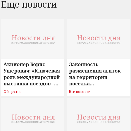
Еще новости
Акционер Борис
Законность
Ушерович: «Ключевая
размещения агиток
роль международной
на территории
выставки поездов –
поселка
поиск ответов на
Новосергиевка
Общество
Все новости
вызовы времени»
остается под
сомнением