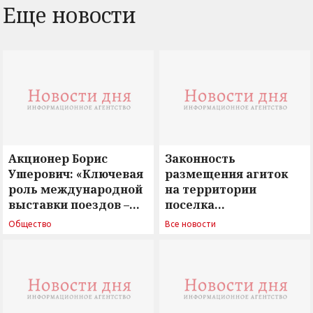
Еще новости
Акционер Борис
Законность
Ушерович: «Ключевая
размещения агиток
роль международной
на территории
выставки поездов –
поселка
поиск ответов на
Новосергиевка
Общество
Все новости
вызовы времени»
остается под
сомнением