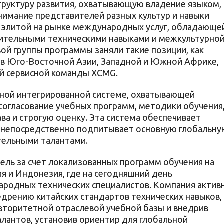
руктуру развития, охватывающую владение языком,
нимание представителей разных культур и навыки
я элитой на рынке международных услуг, обладающе
чительными техническими навыками и межкультурно
ой группы программы заняли такие позиции, как
в Юго-Восточной Азии, Западной и Южной Африке,
ой сервисной команды XCMG.
жной интегрированной системе, охватывающей
огласование учебных программ, методики обучения
ва и строгую оценку. Эта система обеспечивает
 непосредственно подпитывает основную глобальну
тельными талантами.
ль за счет локализованных программ обучения на
ия и Индонезия, где на сегодняшний день
ародных технических специалистов. Компания актив
дрению китайских стандартов технических навыков,
авторитетной отраслевой учебной базы и внедрив
антов, установив ориентир для глобальной