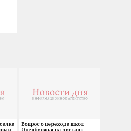
оселке
Вопрос о переходе школ
овый
Оренбуржья на дистант