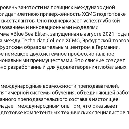
уровень занятости на позициях международной
тридцатилетнюю приверженность XCMG подготовке
ких талантов. Оно подчеркивает успех глубокой
разованием и инновационными моделями
 «Blue Sea Elite», запущенная в августе 2021 года 
а между Technician College XCMG, Эрфуртской торгов
фуртским образовательным центром в Германии,
ное немецкое двухсистемное профессиональное
сиональными преимуществами. Это слияние создает
ьно разработанный для удовлетворения глобальных
т международные возможности преподавателей,
 пятимерной системы обучения, объединяющей рабо
ванного преподавательского состава в настоящее
бладает международным опытом, что оказывает
дготовке компетентных технических специалистов 