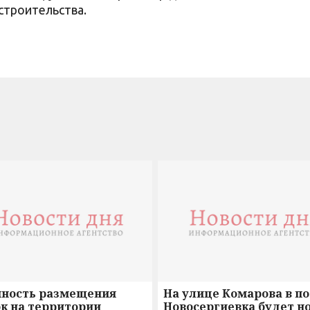
строительства.
нность размещения
На улице Комарова в п
к на территории
Новосергиевка будет н