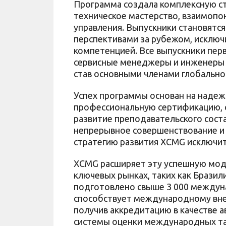
Программа создала комплексную ст
техническое мастерство, взаимопо
управления. Выпускники становятс
перспективами за рубежом, исклю
компетенцией. Все выпускники перв
сервисные менеджеры и инженеры 
став основными членами глобальн
Успех программы основан на наде
профессиональную сертификацию, с
развитие преподавательского соста
непрерывное совершенствование и
стратегию развития XCMG исключи
XCMG расширяет эту успешную моде
ключевых рынках, таких как Бразил
подготовлено свыше 3 000 междун
способствует международному вне
получив аккредитацию в качестве 
системы оценки международных тал