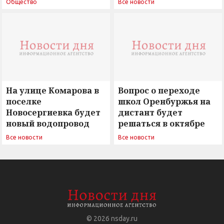
Общество
Все новости
вызовы времени»
остается под
сомнением
На улице Комарова в
Вопрос о переходе
поселке
школ Оренбуржья на
Новосергиевка будет
дистант будет
новый водопровод
решаться в октябре
Все новости
Все новости
© 2026
nsday.ru