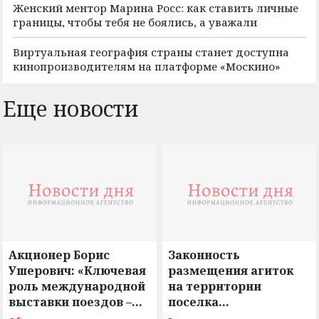
Женский ментор Марина Росс: как ставить личные
границы, чтобы тебя не боялись, а уважали
Виртуальная география страны станет доступна
кинопроизводителям на платформе «Москино»
Еще новости
Акционер Борис
Законность
Ушерович: «Ключевая
размещения агиток
роль международной
на территории
выставки поездов –
поселка
поиск ответов на
Новосергиевка