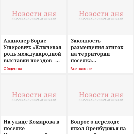
Акционер Борис
Законность
Ушерович: «Ключевая
размещения агиток
роль международной
на территории
выставки поездов –
поселка
поиск ответов на
Новосергиевка
Общество
Все новости
вызовы времени»
остается под
сомнением
На улице Комарова в
Вопрос о переходе
поселке
школ Оренбуржья на