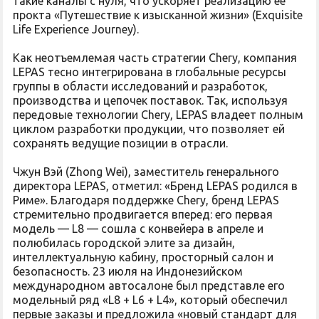
такие каналы с нуля, что ускоряет реализацию ее
прокта «Путешествие к изысканной жизни» (Exquisite
Life Experience Journey).
Как неотъемлемая часть стратегии Chery, компания
LEPAS тесно интегрирована в глобальные ресурсы
группы в области исследований и разработок,
производства и цепочек поставок. Так, используя
передовые технологии Chery, LEPAS владеет полным
циклом разработки продукции, что позволяет ей
сохранять ведущие позиции в отрасли.
Чжун Вэй (Zhong Wei), заместитель генерального
директора LEPAS, отметил: «Бренд LEPAS родился в
Риме». Благодаря поддержке Chery, бренд LEPAS
стремительно продвигается вперед: его первая
модель — L8 — сошла с конвейера в апреле и
полюбилась городской элите за дизайн,
интеллектуальную кабину, просторный салон и
безопасность. 23 июля на Индонезийском
международном автосалоне был представле его
модельный ряд «L8 + L6 + L4», который обеспечил
первые заказы и предложила «новый стандарт для