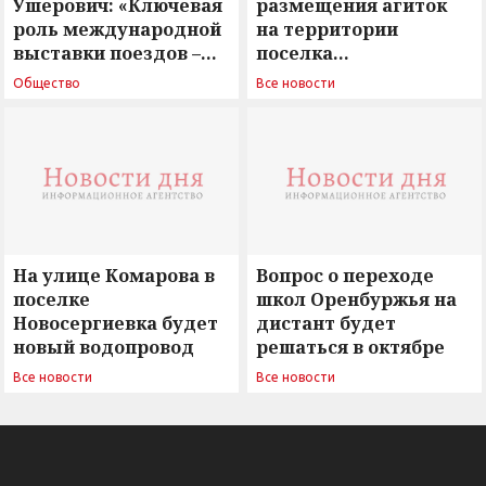
Ушерович: «Ключевая
размещения агиток
роль международной
на территории
выставки поездов –
поселка
поиск ответов на
Новосергиевка
Общество
Все новости
вызовы времени»
остается под
сомнением
На улице Комарова в
Вопрос о переходе
поселке
школ Оренбуржья на
Новосергиевка будет
дистант будет
новый водопровод
решаться в октябре
Все новости
Все новости