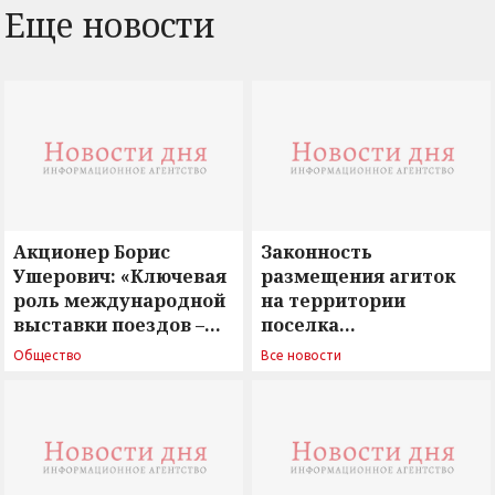
Еще новости
Акционер Борис
Законность
Ушерович: «Ключевая
размещения агиток
роль международной
на территории
выставки поездов –
поселка
поиск ответов на
Новосергиевка
Общество
Все новости
вызовы времени»
остается под
сомнением