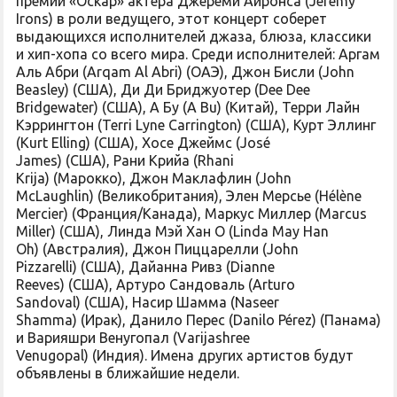
премии «Оскар» актера Джереми Айронса (Jeremy
Irons) в роли ведущего, этот концерт соберет
выдающихся исполнителей джаза, блюза, классики
и хип-хопа со всего мира. Среди исполнителей: Аргам
Аль Абри (Arqam Al Abri) (ОАЭ), Джон Бисли (John
Beasley) (США), Ди Ди Бриджуотер (Dee Dee
Bridgewater) (США), А Бу (A Bu) (Китай), Терри Лайн
Кэррингтон (Terri Lyne Carrington) (США), Курт Эллинг
(Kurt Elling) (США), Хосе Джеймс (José
James) (США), Рани Крийа (Rhani
Krija) (Марокко), Джон Маклафлин (John
McLaughlin) (Великобритания), Элен Мерсье (Hélène
Mercier) (Франция/Канада), Маркус Миллер (Marcus
Miller) (США), Линда Мэй Хан О (Linda May Han
Oh) (Австралия), Джон Пиццарелли (John
Pizzarelli) (США), Дайанна Ривз (Dianne
Reeves) (США), Артуро Сандоваль (Arturo
Sandoval) (США), Насир Шамма (Naseer
Shamma) (Ирак), Данило Перес (Danilo Pérez) (Панама)
и Варияшри Венугопал (Varijashree
Venugopal) (Индия). Имена других артистов будут
объявлены в ближайшие недели.