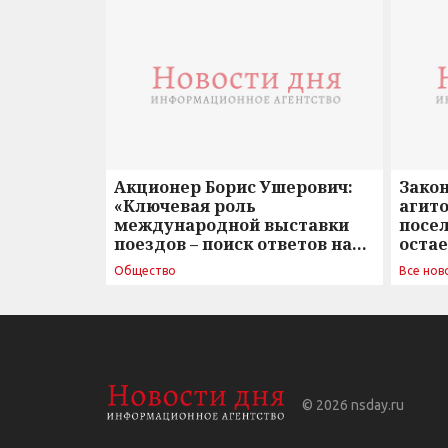
Акционер Борис Ушерович:
Зако
«Ключевая роль
агито
международной выставки
посе
поездов – поиск ответов на
оста
вызовы времени»
Общество
Все нов
© 2026
nsday.ru