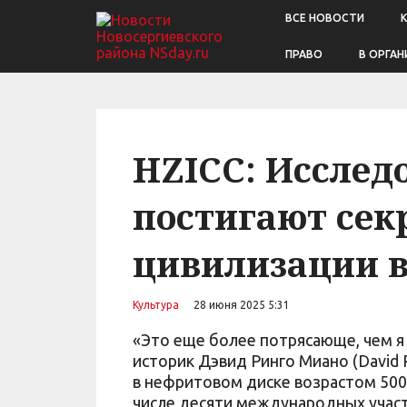
ВСЕ НОВОСТИ
ПРАВО
В ОРГАН
HZICC: Исследо
постигают сек
цивилизации 
Культура
28 июня 2025 5:31
«Это еще более потрясающе, чем я
историк Дэвид Ринго Миано (David 
в нефритовом диске возрастом 5000
числе десяти международных учас