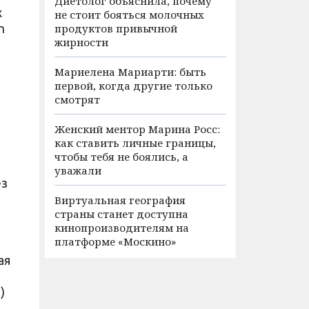
Диетолог объяснила, почему
х
не стоит бояться молочных
n
продуктов привычной
жирности
Мариелена Мариарти: быть
первой, когда другие только
смотрят
Женский ментор Марина Росс:
как ставить личные границы,
чтобы тебя не боялись, а
уважали
ез
Виртуальная география
страны станет доступна
кинопроизводителям на
платформе «Москино»
ая
)