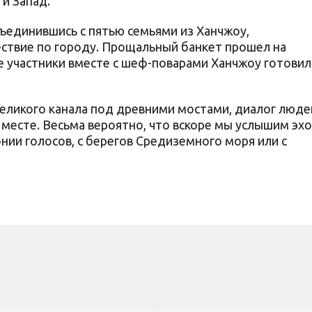
и Запад.
ъединившись с пятью семьями из Ханчжоу,
ествие по городу. Прощальный банкет прошел на
где участники вместе с шеф-поварами Ханчжоу готови
ликого канала под древними мостами, диалог люде
месте. Весьма вероятно, что вскоре мы услышим эхо
онии голосов, с берегов Средиземного моря или с