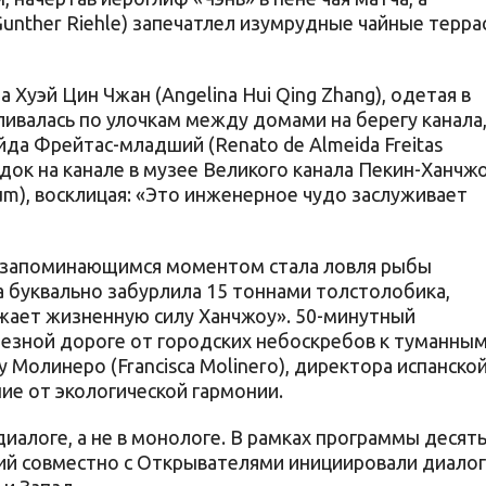
unther Riehle) запечатлел изумрудные чайные терра
Хуэй Цин Чжан (Angelina Hui Qing Zhang), одетая в
ливалась по улочкам между домами на берегу канала
да Фрейтас-младший (Renato de Almeida Freitas
док на канале в музее Великого канала Пекин-Ханчж
eum), восклицая: «Это инженерное чудо заслуживает
м запоминающимся моментом стала ловля рыбы
ра буквально забурлила 15 тоннами толстолобика,
ажает жизненную силу Ханчжоу». 50-минутный
езной дороге от городских небоскребов к туманны
Молинеро (Francisca Molinero), директора испанско
е от экологической гармонии.
диалоге, а не в монологе. В рамках программы десят
ний совместно с Открывателями инициировали диалог