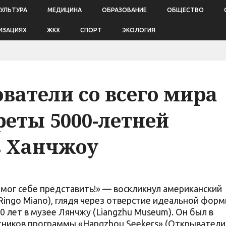
КУЛЬТУРА
МЕДИЦИНА
ОБРАЗОВАНИЕ
ОБЩЕСТВО
ИЗАЦИЯХ
ЖКХ
СПОРТ
ЭКОЛОГИЯ
ватели со всего мира
реты 5000-летней
в Ханчжоу
 мог себе представить!» — воскликнул американский
Ringo Miano), глядя через отверстие идеальной фор
 лет в музее Лянчжу (Liangzhu Museum). Он был в
тников программы «Hangzhou Seekers» (Открыватели