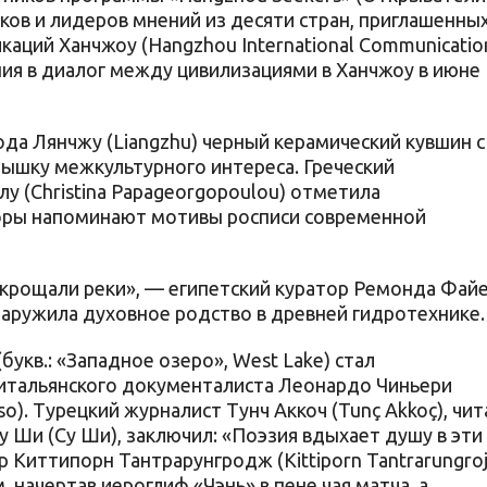
ков и лидеров мнений из десяти стран, приглашенны
ций Ханчжоу (Hangzhou International Communicatio
ния в диалог между цивилизациями в Ханчжоу в июне
да Лянчжу (Liangzhu) черный керамический кувшин с
ышку межкультурного интереса. Греческий
у (Christina Papageorgopoulou) отметила
зоры напоминают мотивы росписи современной
укрощали реки», — египетский куратор Ремонда Фай
наружила духовное родство в древней гидротехнике.
укв.: «Западное озеро», West Lake) стал
итальянского документалиста Леонардо Чиньери
o). Турецкий журналист Тунч Аккоч (Tunç Akkoç), чит
Су Ши (Су Ши), заключил: «Поэзия вдыхает душу в эти
р Киттипорн Тантрарунгродж (Kittiporn Tantrarungroj
 начертав иероглиф «Чэнь» в пене чая матча, а