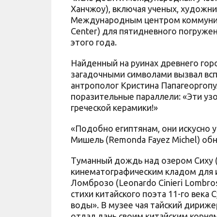
Ханчжоу), включая ученых, художни
Международным центром коммуника
Center) для пятидневного погруже
этого года.
Найденный на руинах древнего горо
загадочными символами вызвал всп
антрополог Кристина Папагеоргопул
поразительные параллели: «Эти у
греческой керамики!»
«Подобно египтянам, они искусно 
Мишель (Remonda Fayez Michel) об
Туманный дождь над озером Сиху (б
кинематографическим кладом для 
Ломброзо (Leonardo Cinieri Lombros
стихи китайского поэта 11-го века 
воды». В музее чая тайский дириже
отдал дань своим китайским корням,