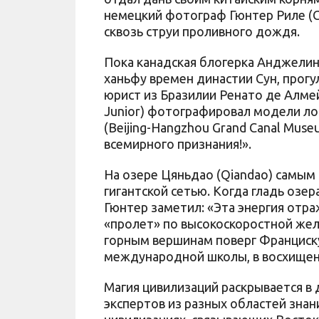
немецкий фотограф Гюнтер Риле (G
сквозь струи проливного дождя.
Пока канадская блогерка Анджелина 
ханьфу времен династии Сун, прогу
юрист из Бразилии Ренато де Алмей
Junior) фотографировал модели ло
(Beijing-Hangzhou Grand Canal Mus
всемирного признания!».
На озере Цяньдао (Qiandao) самы
гигантской сетью. Когда гладь озе
Гюнтер заметил: «Эта энергия отр
«пролет» по высокоскоростной жел
горным вершинам поверг Франциску 
международной школы, в восхищени
Магия цивилизаций раскрывается в 
экспертов из разных областей зна