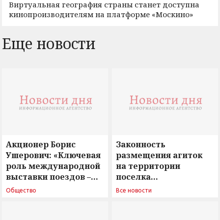
Виртуальная география страны станет доступна
кинопроизводителям на платформе «Москино»
Еще новости
Акционер Борис
Законность
Ушерович: «Ключевая
размещения агиток
роль международной
на территории
выставки поездов –
поселка
поиск ответов на
Новосергиевка
Общество
Все новости
вызовы времени»
остается под
сомнением