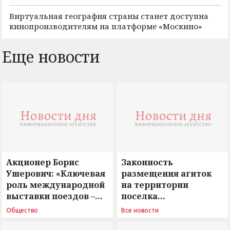
Виртуальная география страны станет доступна
кинопроизводителям на платформе «Москино»
Еще новости
Акционер Борис
Законность
Ушерович: «Ключевая
размещения агиток
роль международной
на территории
выставки поездов –
поселка
поиск ответов на
Новосергиевка
Общество
Все новости
вызовы времени»
остается под