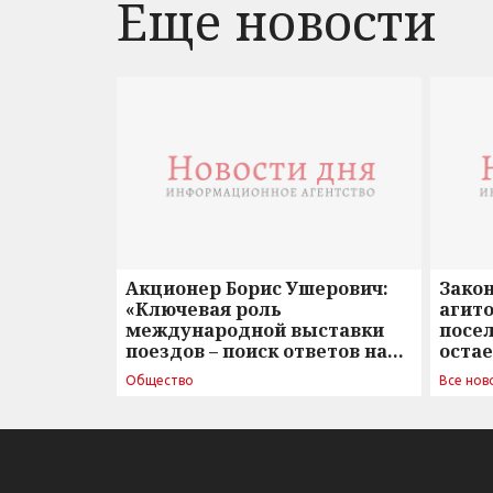
Еще новости
Акционер Борис Ушерович:
Зако
«Ключевая роль
агито
международной выставки
посе
поездов – поиск ответов на
оста
вызовы времени»
Общество
Все нов