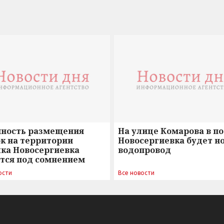
нность размещения
На улице Комарова в п
к на территории
Новосергиевка будет н
лка Новосергиевка
водопровод
ется под сомнением
ости
Все новости