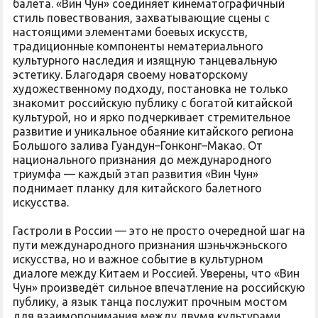
балета. «Вин Чун» соединяет кинематографичный
стиль повествования, захватывающие сцены с
настоящими элементами боевых искусств,
традиционные компоненты нематериального
культурного наследия и изящную танцевальную
эстетику. Благодаря своему новаторскому
художественному подходу, постановка не только
знакомит российскую публику с богатой китайской
культурой, но и ярко подчеркивает стремительное
развитие и уникальное обаяние китайского региона
Большого залива Гуандун–Гонконг–Макао. От
национального признания до международного
триумфа — каждый этап развития «Вин Чун»
поднимает планку для китайского балетного
искусства.
Гастроли в России — это не просто очередной шаг на
пути международного признания шэньчжэньского
искусства, но и важное событие в культурном
диалоге между Китаем и Россией. Уверены, что «Вин
Чун» произведёт сильное впечатление на российскую
публику, а язык танца послужит прочным мостом
для взаимопонимания между двумя культурами.