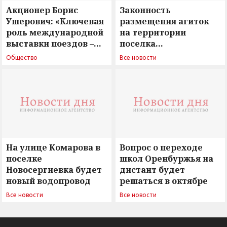
Акционер Борис
Законность
Ушерович: «Ключевая
размещения агиток
роль международной
на территории
выставки поездов –
поселка
поиск ответов на
Новосергиевка
Общество
Все новости
вызовы времени»
остается под
сомнением
На улице Комарова в
Вопрос о переходе
поселке
школ Оренбуржья на
Новосергиевка будет
дистант будет
новый водопровод
решаться в октябре
Все новости
Все новости