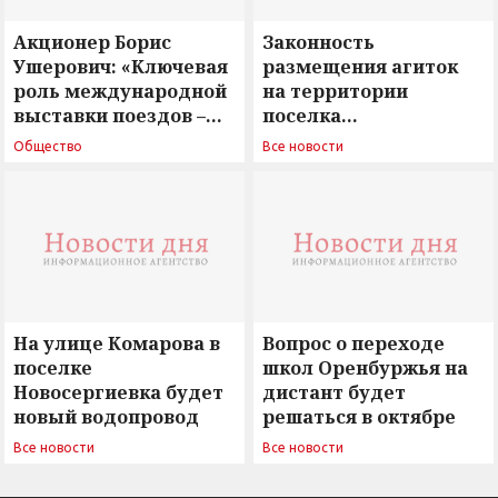
Акционер Борис
Законность
Ушерович: «Ключевая
размещения агиток
роль международной
на территории
выставки поездов –
поселка
поиск ответов на
Новосергиевка
Общество
Все новости
вызовы времени»
остается под
сомнением
На улице Комарова в
Вопрос о переходе
поселке
школ Оренбуржья на
Новосергиевка будет
дистант будет
новый водопровод
решаться в октябре
Все новости
Все новости