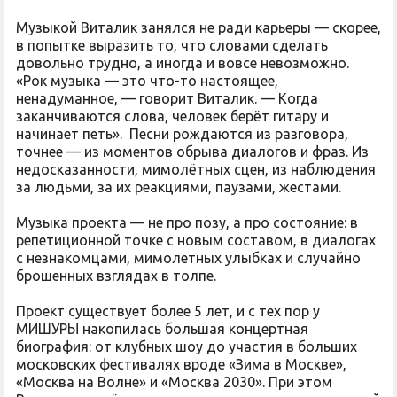
Музыкой Виталик занялся не ради карьеры — скорее,
в попытке выразить то, что словами сделать
довольно трудно, а иногда и вовсе невозможно.
«Рок музыка — это что-то настоящее,
ненадуманное, — говорит Виталик. — Когда
заканчиваются слова, человек берёт гитару и
начинает петь». Песни рождаются из разговора,
точнее — из моментов обрыва диалогов и фраз. Из
недосказанности, мимолётных сцен, из наблюдения
за людьми, за их реакциями, паузами, жестами.
Музыка проекта — не про позу, а про состояние: в
репетиционной точке с новым составом, в диалогах
с незнакомцами, мимолетных улыбках и случайно
брошенных взглядах в толпе.
Проект существует более 5 лет, и с тех пор у
МИШУРЫ накопилась большая концертная
биография: от клубных шоу до участия в больших
московских фестивалях вроде «Зима в Москве»,
«Москва на Волне» и «Москва 2030». При этом