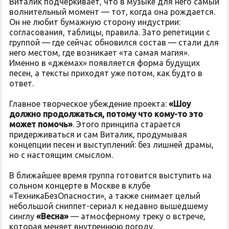
Виталик подчёркивает, что в музыке для него самый
волнительный момент — тот, когда она рождается.
Он не любит бумажную сторону индустрии:
согласования, таблицы, правила. Зато репетиции с
группой — где сейчас обновился состав — стали для
него местом, где возникает «та самая магия».
Именно в «джемах» появляется форма будущих
песен, а тексты приходят уже потом, как будто в
ответ.
Главное творческое убеждение проекта:
«Шоу
должно продолжаться, потому что кому-то это
может помочь»
. Этого принципа старается
придерживаться и сам Виталик, продумывая
концепции песен и выступлений: без лишней драмы,
но с настоящим смыслом.
В ближайшее время группа готовится выступить на
сольном концерте в Москве в клубе
«ТехникаБезОпасности», а также снимает целый
небольшой сниппет-сериал к недавно вышедшему
синглу
«Весна»
— атмосферному треку о встрече,
которая меняет внутреннюю погоду.