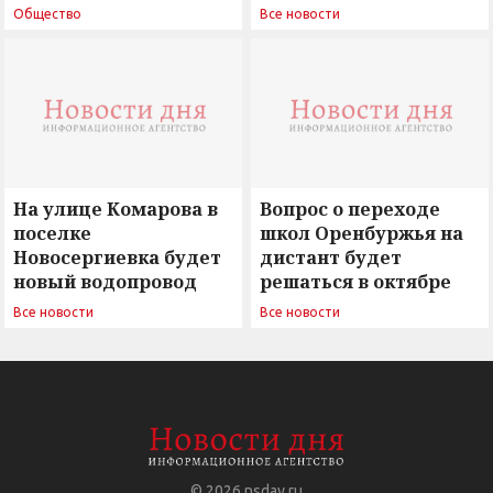
поиск ответов на
Новосергиевка
Общество
Все новости
вызовы времени»
остается под
сомнением
На улице Комарова в
Вопрос о переходе
поселке
школ Оренбуржья на
Новосергиевка будет
дистант будет
новый водопровод
решаться в октябре
Все новости
Все новости
© 2026
nsday.ru