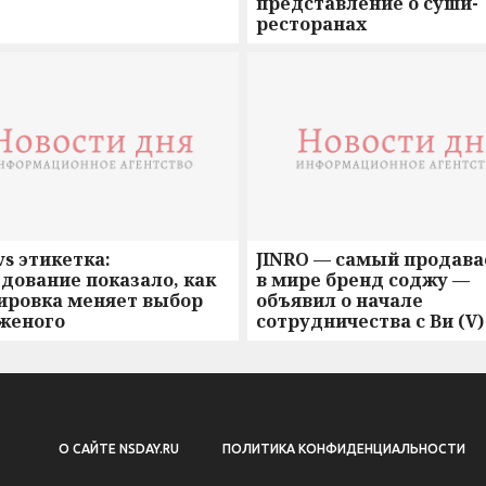
представление о суши-
ресторанах
vs этикетка:
JINRO — самый продав
дование показало, как
в мире бренд соджу —
ировка меняет выбор
объявил о начале
женого
сотрудничества с Ви (V)
BTS
О САЙТЕ NSDAY.RU
ПОЛИТИКА КОНФИДЕНЦИАЛЬНОСТИ