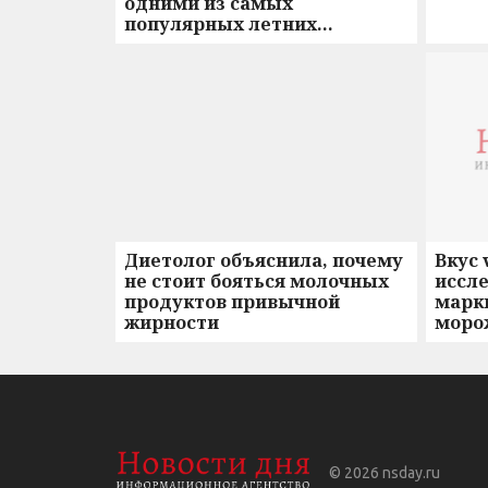
одними из самых
популярных летних
перекусов
Диетолог объяснила, почему
Вкус 
не стоит бояться молочных
иссле
продуктов привычной
марк
жирности
моро
© 2026
nsday.ru