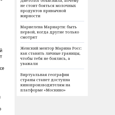
Диетолог объяснила, почему
не стоит бояться молочных
продуктов привычной
жирности
Мариелена Мариарти: быть
первой, когда другие только
смотрят
Женский ментор Марина Росс:
й
как ставить личные границы,
т
чтобы тебя не боялись, а
уважали
ce
Виртуальная география
страны станет доступна
кинопроизводителям на
платформе «Москино»
й
ю