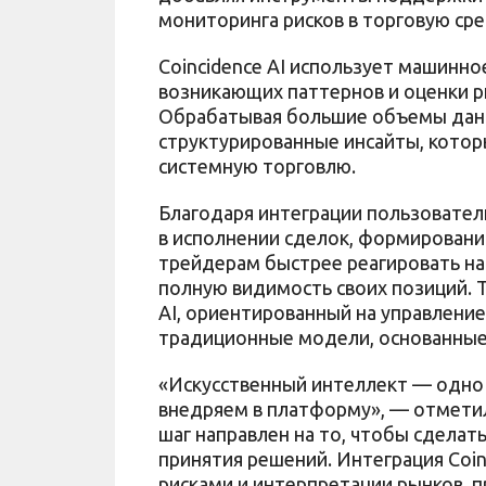
мониторинга рисков в торговую сре
Coincidence AI использует машинно
возникающих паттернов и оценки р
Обрабатывая большие объемы данн
структурированные инсайты, котор
системную торговлю.
Благодаря интеграции пользователи
в исполнении сделок, формировани
трейдерам быстрее реагировать на
полную видимость своих позиций. Т
AI, ориентированный на управлени
традиционные модели, основанные
«Искусственный интеллект — одно 
внедряем в платформу», — отметил
шаг направлен на то, чтобы сделат
принятия решений. Интеграция Coin
рисками и интерпретации рынков, п