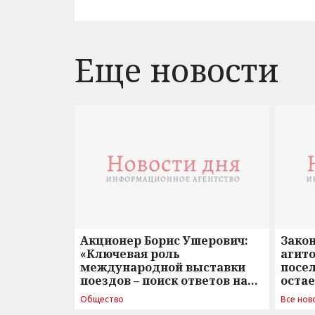
Еще новости
Акционер Борис Ушерович:
Зако
«Ключевая роль
агито
международной выставки
посе
поездов – поиск ответов на
оста
вызовы времени»
Общество
Все нов