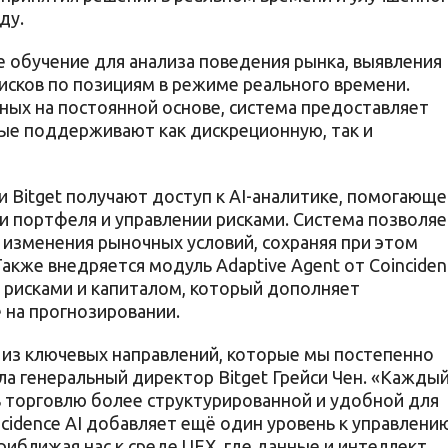
ду.
е обучение для анализа поведения рынка, выявления
исков по позициям в режиме реального времени.
ых на постоянной основе, система предоставляет
ые поддерживают как дискреционную, так и
 Bitget получают доступ к AI-аналитике, помогающе
и портфеля и управлении рисками. Система позволяе
 изменения рыночных условий, сохраняя при этом
акже внедряется модуль Adaptive Agent от Coinciden
е рисками и капиталом, который дополняет
 на прогнозировании.
из ключевых направлений, которые мы постепенно
а генеральный директор Bitget Грейси Чен. «Кажды
ь торговлю более структурированной и удобной для
cidence AI добавляет ещё один уровень к управлени
риближая нас к среде UEX, где данные и интеллект