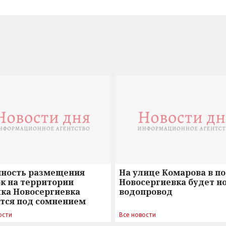
нность размещения
На улице Комарова в п
к на территории
Новосергиевка будет н
лка Новосергиевка
водопровод
ется под сомнением
ости
Все новости