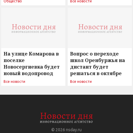
Общество
Все новости
вызовы времени»
остается под
сомнением
На улице Комарова в
Вопрос о переходе
поселке
школ Оренбуржья на
Новосергиевка будет
дистант будет
новый водопровод
решаться в октябре
Все новости
Все новости
© 2026
nsday.ru