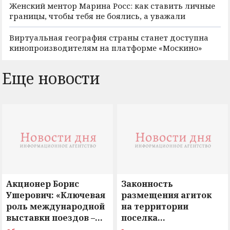
Женский ментор Марина Росс: как ставить личные
границы, чтобы тебя не боялись, а уважали
Виртуальная география страны станет доступна
кинопроизводителям на платформе «Москино»
Еще новости
Акционер Борис
Законность
Ушерович: «Ключевая
размещения агиток
роль международной
на территории
выставки поездов –
поселка
поиск ответов на
Новосергиевка