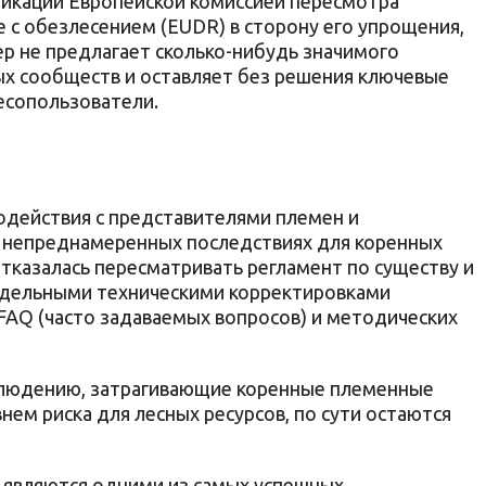
ликации Европейской комиссией пересмотра
 с обезлесением (EUDR) в сторону его упрощения,
ер не предлагает сколько-нибудь значимого
х сообществ и оставляет без решения ключевые
есопользователи.
одействия с представителями племен и
непреднамеренных последствиях для коренных
тказалась пересматривать регламент по существу и
отдельными техническими корректировками
FAQ (часто задаваемых вопросов) и методических
облюдению, затрагивающие коренные племенные
нем риска для лесных ресурсов, по сути остаются
являются одними из самых успешных