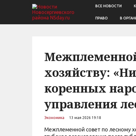
ВСЕ НОВОСТИ
ПРАВО
В ОРГАН
Межплеменной 
хозяйству: «Н
коренных наро
управления л
Экономика
13 мая 2026 19:18
Межплеменной совет по лесному хозя