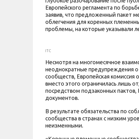
глубокое разочарование после пуб
Европейского регламента по борьбе
заявив, что предложенный пакет м
облегчения для коренных племенны
проблемы, на которые указывали л
ITC
Несмотря на многомесячное взаим
неоднократные предупреждения о 
сообществ, Европейская комиссия о
вместо этого ограничилась лишь 
посредством подзаконных пактов, 
документов.
В результате обязательства по с
сообщества в странах с низким уров
неизменными.
«Коренные племенные сообщества 