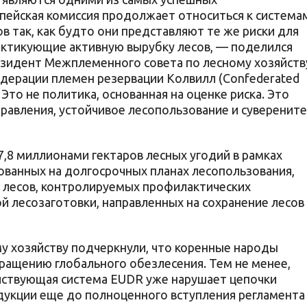
опейская комиссия продолжает относиться к система
в так, как будто они представляют те же риски для
рактикующие активную вырубку лесов, — поделился
резидент Межплеменного совета по лесному хозяйств
дерации племен резервации Колвилл (Confederated
 — Это не политика, основанная на оценке риска. Это
правления, устойчивое лесопользование и суверенит
8 миллионами гектаров лесных угодий в рамках
ованных на долгосрочных планах лесопользования,
 лесов, контролируемых профилактических
й лесозаготовки, направленных на сохранение лесов
у хозяйству подчеркнули, что коренные народы
ащению глобального обезлесения. Тем не менее,
йствующая система EUDR уже нарушает цепочки
дукции еще до полноценного вступления регламента