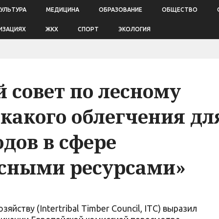
КУЛЬТУРА
МЕДИЦИНА
ОБРАЗОВАНИЕ
ОБЩЕСТВО
ИЗАЦИЯХ
ЖКХ
СПОРТ
ЭКОЛОГИЯ
совет по лесному
икакого облегчения дл
дов в сфере
есными ресурсами»
йству (Intertribal Timber Council, ITC) выразил