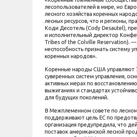
лесопользователей в мире, но Евр
лесного хозяйства коренных народо
лесных ресурсов, что и регионы, п
Коди Десотель (Cody Desautel), п
и исполнительный директор Конфе
Tribes of the Colville Reservation).
неспособность признать систему у
коренных народов».
Коренные народы США управляют 7,
суверенных систем управления, осн
активных мерах по восстановлению
выжиганиях и стандартах устойчиво
для будущих поколений.
В Межплеменном совете по лесном
поддерживают цель ЕС по предотвр
организация предупредила, что де
поставок американской лесной про