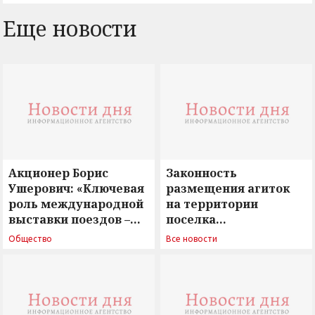
Еще новости
Акционер Борис
Законность
Ушерович: «Ключевая
размещения агиток
роль международной
на территории
выставки поездов –
поселка
поиск ответов на
Новосергиевка
Общество
Все новости
вызовы времени»
остается под
сомнением