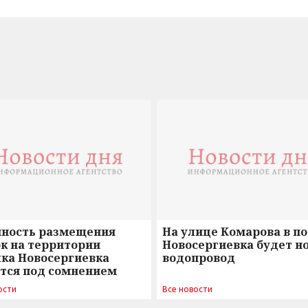
нность размещения
На улице Комарова в п
к на территории
Новосергиевка будет н
лка Новосергиевка
водопровод
ется под сомнением
ости
Все новости