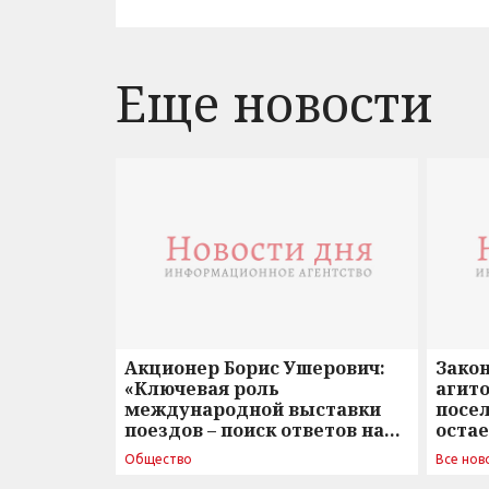
Еще новости
Акционер Борис Ушерович:
Зако
«Ключевая роль
агито
международной выставки
посе
поездов – поиск ответов на
оста
вызовы времени»
Общество
Все нов