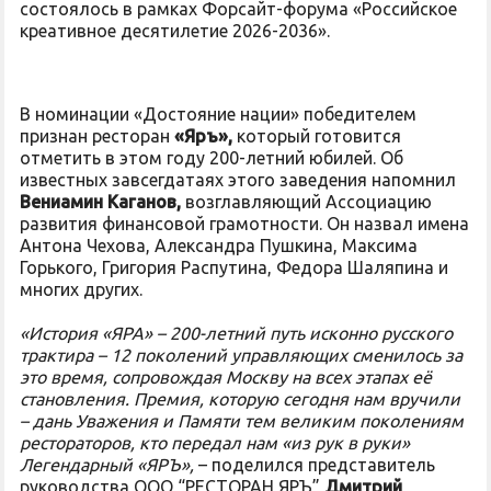
состоялось в рамках Форсайт-форума «Российское
креативное десятилетие 2026-2036».
В номинации «Достояние нации» победителем
признан ресторан
«Яръ»,
который готовится
отметить в этом году 200-летний юбилей. Об
известных завсегдатаях этого заведения напомнил
Вениамин Каганов,
возглавляющий Ассоциацию
развития финансовой грамотности. Он назвал имена
Антона Чехова, Александра Пушкина, Максима
Горького, Григория Распутина, Федора Шаляпина и
многих других.
«История «ЯРА» – 200-летний путь исконно русского
трактира – 12 поколений управляющих сменилось за
это время, сопровождая Москву на всех этапах её
становления. Премия, которую сегодня нам вручили
– дань Уважения и Памяти тем великим поколениям
рестораторов, кто передал нам «из рук в руки»
Легендарный «ЯРЪ»,
– поделился представитель
руководства ООО “РЕСТОРАН ЯРЪ”
Дмитрий