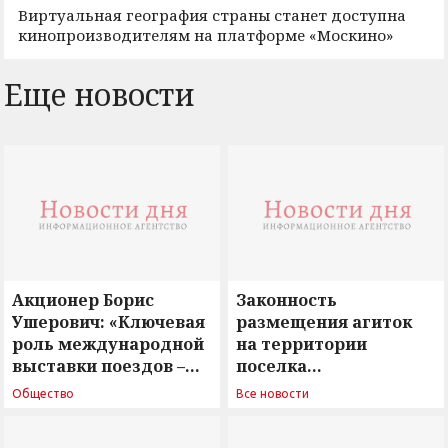
Виртуальная география страны станет доступна
кинопроизводителям на платформе «Москино»
Еще новости
Акционер Борис
Законность
Ушерович: «Ключевая
размещения агиток
роль международной
на территории
выставки поездов –
поселка
поиск ответов на
Новосергиевка
Общество
Все новости
вызовы времени»
остается под
сомнением