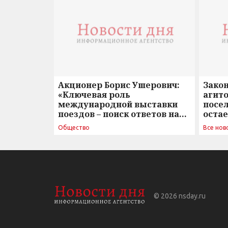
Акционер Борис Ушерович:
Зако
«Ключевая роль
агито
международной выставки
посе
поездов – поиск ответов на
оста
вызовы времени»
Общество
Все нов
© 2026
nsday.ru