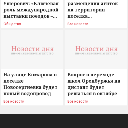
Ушерович: «Ключевая
размещения агиток
роль международной
на территории
выставки поездов –
поселка
поиск ответов на
Новосергиевка
Общество
Все новости
вызовы времени»
остается под
сомнением
На улице Комарова в
Вопрос о переходе
поселке
школ Оренбуржья на
Новосергиевка будет
дистант будет
новый водопровод
решаться в октябре
Все новости
Все новости