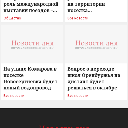
роль международной
на территории
выставки поездов –
поселка
поиск ответов на
Новосергиевка
Общество
Все новости
вызовы времени»
остается под
сомнением
На улице Комарова в
Вопрос о переходе
поселке
школ Оренбуржья на
Новосергиевка будет
дистант будет
новый водопровод
решаться в октябре
Все новости
Все новости