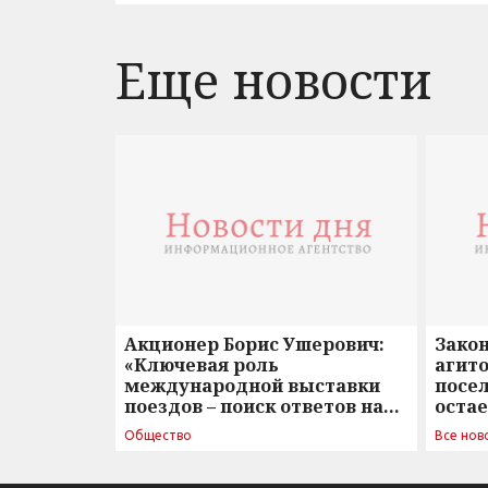
Еще новости
Акционер Борис Ушерович:
Зако
«Ключевая роль
агито
международной выставки
посе
поездов – поиск ответов на
оста
вызовы времени»
Общество
Все нов