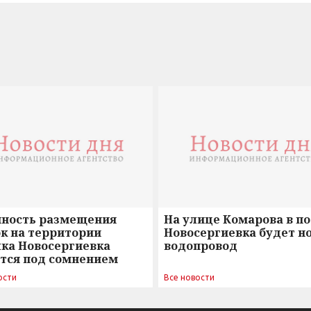
нность размещения
На улице Комарова в п
к на территории
Новосергиевка будет н
лка Новосергиевка
водопровод
ется под сомнением
ости
Все новости