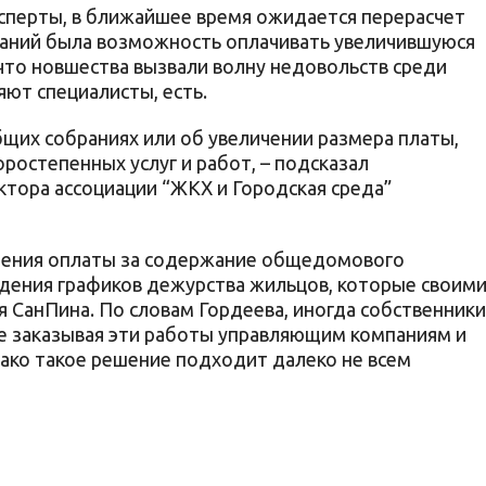
сперты, в ближайшее время ожидается перерасчет
паний была возможность оплачивать увеличившуюся
что новшества вызвали волну недовольств среди
яют специалисты, есть.
щих собраниях или об увеличении размера платы,
оростепенных услуг и работ, – подсказал
ктора ассоциации “ЖКХ и Городская среда”
шения оплаты за содержание общедомового
дения графиков дежурства жильцов, которые своим
 СанПина. По словам Гордеева, иногда собственники
е заказывая эти работы управляющим компаниям и
нако такое решение подходит далеко не всем