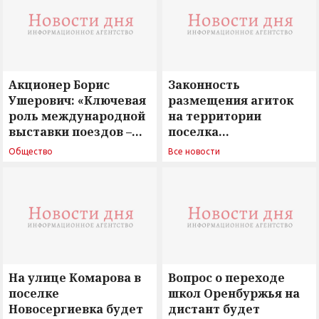
Акционер Борис
Законность
Ушерович: «Ключевая
размещения агиток
роль международной
на территории
выставки поездов –
поселка
поиск ответов на
Новосергиевка
Общество
Все новости
вызовы времени»
остается под
сомнением
На улице Комарова в
Вопрос о переходе
поселке
школ Оренбуржья на
Новосергиевка будет
дистант будет