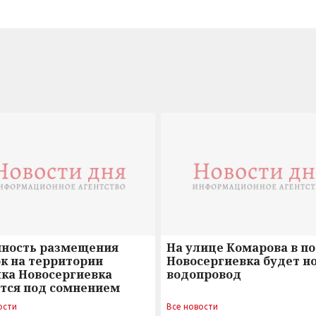
нность размещения
На улице Комарова в п
к на территории
Новосергиевка будет н
лка Новосергиевка
водопровод
ется под сомнением
ости
Все новости