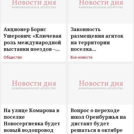
Акционер Борис
Законность
Ушерович: «Ключевая
размещения агиток
роль международной
на территории
выставки поездов –
поселка
поиск ответов на
Новосергиевка
Общество
Все новости
вызовы времени»
остается под
сомнением
На улице Комарова в
Вопрос о переходе
поселке
школ Оренбуржья на
Новосергиевка будет
дистант будет
новый водопровод
решаться в октябре