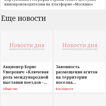
кинопроизводителям на платформе «Москино»
Еще новости
Акционер Борис
Законность
Ушерович: «Ключевая
размещения агиток
роль международной
на территории
выставки поездов –
поселка
поиск ответов на
Новосергиевка
Общество
Все новости
вызовы времени»
остается под
сомнением