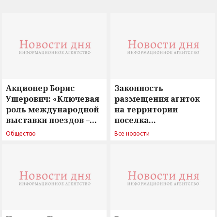
Акционер Борис
Законность
Ушерович: «Ключевая
размещения агиток
роль международной
на территории
выставки поездов –
поселка
поиск ответов на
Новосергиевка
Общество
Все новости
вызовы времени»
остается под
сомнением