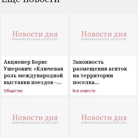
Акционер Борис
Законность
Ушерович: «Ключевая
размещения агиток
роль международной
на территории
выставки поездов –
поселка
поиск ответов на
Новосергиевка
Общество
Все новости
вызовы времени»
остается под
сомнением