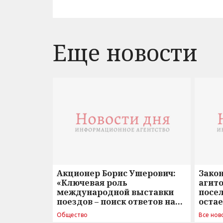
Еще новости
Акционер Борис Ушерович:
Зако
«Ключевая роль
агито
международной выставки
посе
поездов – поиск ответов на
оста
вызовы времени»
Общество
Все нов