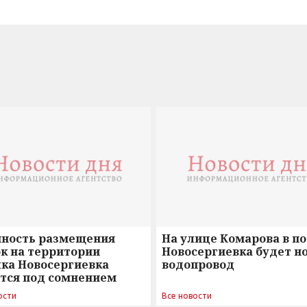
нность размещения
На улице Комарова в п
к на территории
Новосергиевка будет н
лка Новосергиевка
водопровод
ется под сомнением
ости
Все новости