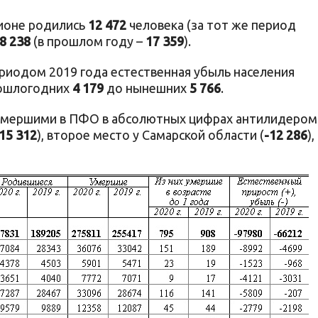
гионе родились
12 472
человека (за тот же период
8 238
(в прошлом году –
17 359
).
ериодом 2019 года естественная убыль населения
рошлогодних
4 179
до нынешних
5 766
.
умершими в ПФО в абсолютных цифрах антилидером
15 312
), второе место у Самарской области (
-12 286
),