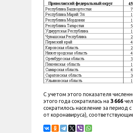
С учетом этого показателя численн
этого года сократилась на
3 666
чел
сократилось население за период с
от коронавируса), соответствующи