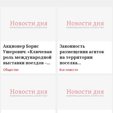
Акционер Борис
Законность
Ушерович: «Ключевая
размещения агиток
роль международной
на территории
выставки поездов –
поселка
поиск ответов на
Новосергиевка
Общество
Все новости
вызовы времени»
остается под
сомнением