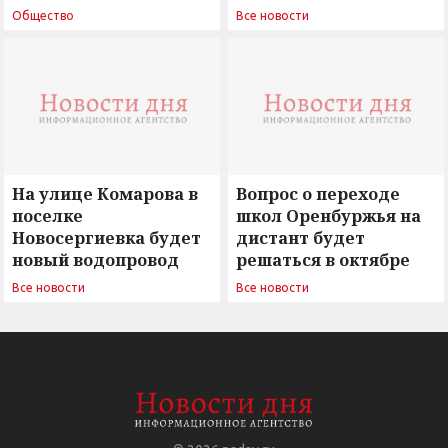
поиск ответов на
Новосергиевка
Общество
Все новости
вызовы времени»
остается под
сомнением
На улице Комарова в
Вопрос о переходе
поселке
школ Оренбуржья на
Новосергиевка будет
дистант будет
новый водопровод
решаться в октябре
Все новости
Все новости