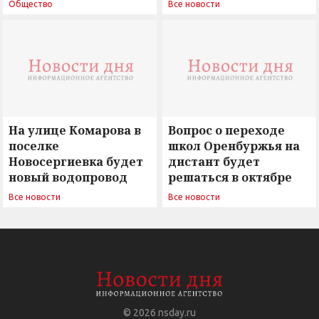
поиск ответов на
Новосергиевка
Общество
Все новости
вызовы времени»
остается под
сомнением
На улице Комарова в
Вопрос о переходе
поселке
школ Оренбуржья на
Новосергиевка будет
дистант будет
новый водопровод
решаться в октябре
Все новости
Все новости
© 2026
nsday.ru