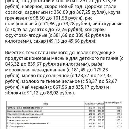
рубля). Подорожали и конфеты с 291,71 до 313,28
рубля), наверное, скоро Новый год. Дороже стали
сосиски, сардельки (с 356,09 до 367,25 рубля), крупа
гречневая (с 98,50 до 101,58 рубля), рис
шлифованный (с 71,86 до 73,28 рубля), яйца куриные
(с 70,49 за десяток до 72,26 рубля), консервы
фруктово-ягодные (с 381,66 до 389,42 рубля за
килограмм), сахар (49,15 до 49,66 рубля).
Вместе с тем стали немного дешевле следующие
продукты: консервы мясные для детского питания (с
846,32 до 839,67 рубля за килограмм), рыба
мороженая неразделанная (с 181,49 до 179,23
рубля), масло подсолнечное (с 128,57 до 127,35
рубля), молоко питьевое цельное (с 53,37 до 52,67
рубля), чай черный (с 867,56 до 835,17 рубля) и
яблоки (с 91,12 до 88,02 рубля).