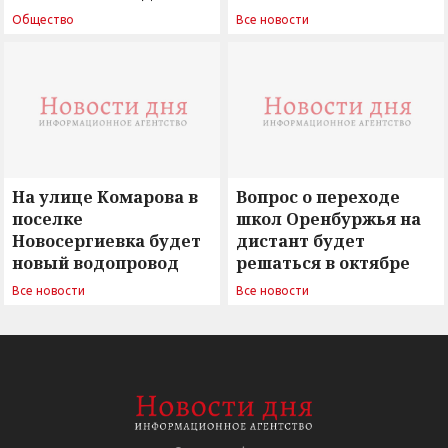
поиск ответов на
Новосергиевка
Общество
Все новости
вызовы времени»
остается под
сомнением
На улице Комарова в
Вопрос о переходе
поселке
школ Оренбуржья на
Новосергиевка будет
дистант будет
новый водопровод
решаться в октябре
Все новости
Все новости