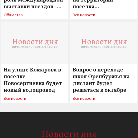
выставки поездов –
поселка
поиск ответов на
Новосергиевка
Общество
Все новости
вызовы времени»
остается под
сомнением
На улице Комарова в
Вопрос о переходе
поселке
школ Оренбуржья на
Новосергиевка будет
дистант будет
новый водопровод
решаться в октябре
Все новости
Все новости