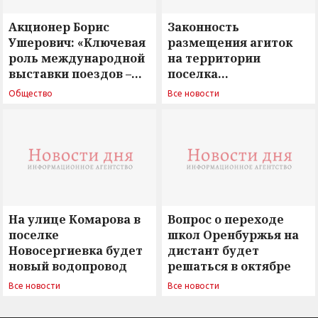
Акционер Борис
Законность
Ушерович: «Ключевая
размещения агиток
роль международной
на территории
выставки поездов –
поселка
поиск ответов на
Новосергиевка
Общество
Все новости
вызовы времени»
остается под
сомнением
На улице Комарова в
Вопрос о переходе
поселке
школ Оренбуржья на
Новосергиевка будет
дистант будет
новый водопровод
решаться в октябре
Все новости
Все новости