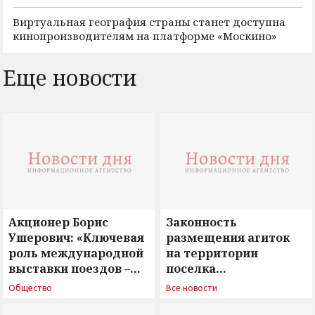
Виртуальная география страны станет доступна
кинопроизводителям на платформе «Москино»
Еще новости
Акционер Борис
Законность
Ушерович: «Ключевая
размещения агиток
роль международной
на территории
выставки поездов –
поселка
поиск ответов на
Новосергиевка
Общество
Все новости
вызовы времени»
остается под
сомнением