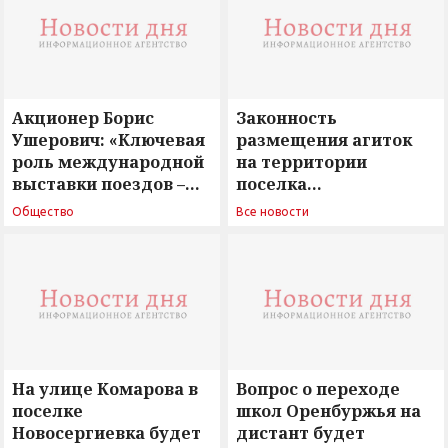
Акционер Борис
Законность
Ушерович: «Ключевая
размещения агиток
роль международной
на территории
выставки поездов –
поселка
поиск ответов на
Новосергиевка
Общество
Все новости
вызовы времени»
остается под
сомнением
На улице Комарова в
Вопрос о переходе
поселке
школ Оренбуржья на
Новосергиевка будет
дистант будет